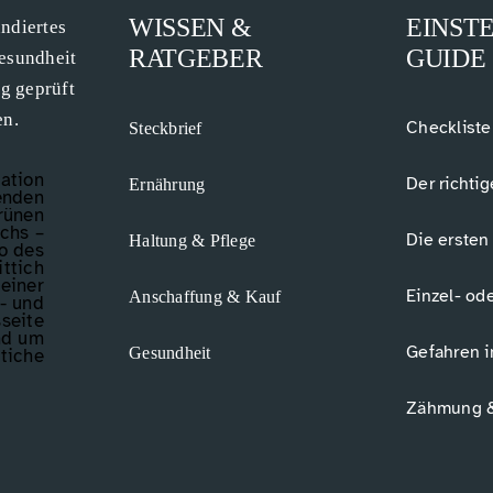
WISSEN &
EINSTE
undiertes
RATGEBER
GUIDE
esundheit
ig geprüft
en.
Checkliste
Steckbrief
Der richtig
Ernährung
Die ersten
Haltung & Pflege
Einzel- od
Anschaffung & Kauf
Gefahren i
Gesundheit
Zähmung &