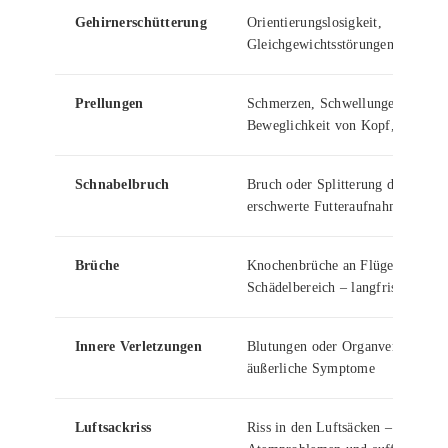
Gehirnerschütterung
Orientierungslosigkeit,
Gleichgewichtsstörungen, Bewusst
Prellungen
Schmerzen, Schwellungen und ein
Beweglichkeit von Kopf, Flügeln
Schnabelbruch
Bruch oder Splitterung des Schna
erschwerte Futteraufnahme, Infek
Brüche
Knochenbrüche an Flügeln, Beine
Schädelbereich – langfristige Ei
Innere Verletzungen
Blutungen oder Organverletzunge
äußerliche Symptome
Luftsackriss
Riss in den Luftsäcken – führt zu