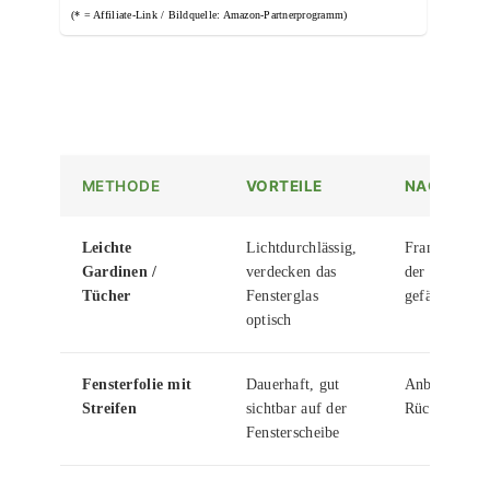
(* = Affiliate-Link / Bildquelle: Amazon-Partnerprogramm)
METHODE
VORTEILE
NACHTEILE
Leichte
Lichtdurchlässig,
Fransen oder
Gardinen /
verdecken das
der Gardine 
Tücher
Fensterglas
gefährlich se
optisch
Fensterfolie mit
Dauerhaft, gut
Anbringung 
Streifen
sichtbar auf der
Rückstände 
Fensterscheibe