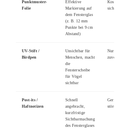
Punktmuster-
Effektive
Kostenintensi
Folie
Markierung auf
sichtbar
dem Fensterglas
(z. B. 12 mm
Punkte bei 9 cm
Abstand)
UV-Stift /
Unsichtbar für
Nur mit UV-
Birdpen
Menschen, macht
zuverlässig 
die
Fensterscheibe
für Vögel
sichtbar
Post-its /
Schnell
Geringe Haft
Haftnotizen
angebracht,
störend, löse
kurzfristige
Sichtbarmachung
des Fensterglases