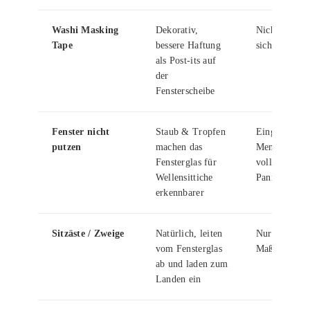
Washi Masking
Dekorativ,
Nicht unsicht
Tape
bessere Haftung
sichtbar
als Post-its auf
der
Fensterscheibe
Fenster nicht
Staub & Tropfen
Eingeschränk
putzen
machen das
Menschen, k
Fensterglas für
vollständiger
Wellensittiche
Panikflügen
erkennbarer
Sitzäste / Zweige
Natürlich, leiten
Nur als ergä
vom Fensterglas
Maßnahme si
ab und laden zum
Landen ein