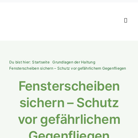
Zum
Inhalt
springen
Toggl
Navig
Anschaffung
Du bist hier:
Startseite
Grundlagen der Haltung
Ernährung
Fensterscheiben sichern – Schutz vor gefährlichem Gegenfliegen
Fensterscheiben
Haltung & Pfl
sichern – Schutz
Gesundheit
vor gefährlichem
Magazin & Wi
Gegenfliegen