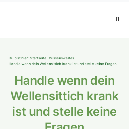
Zum
Inhalt
springen
Toggl
Navig
Anschaffung
Du bist hier:
Startseite
Wissenswertes
Ernährung
Handle wenn dein Wellensittich krank ist und stelle keine Fragen
Handle wenn dein
Haltung & Pfl
Wellensittich krank
Gesundheit
ist und stelle keine
Magazin & Wi
Fragen