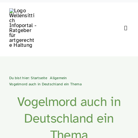
Zum
Inhalt
springen
Toggl
Navig
Anschaffung
Ernährung
Du bist hier:
Startseite
Allgemein
Vogelmord auch in Deutschland ein Thema
Haltung & Pfl
Vogelmord auch in
Deutschland ein
Gesundheit
Thema
Magazin & Wi