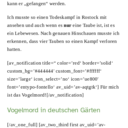
kann er „gefangen“ werden.
Ich musste so einen Todeskampf in Rostock mit
ansehen und auch wenn es
nur
eine Taube ist, ist es
ein Lebewesen. Nach genauen Hinschauen musste ich
erkennen, dass vier Tauben so einen Kampf verloren
hatten.
[av_notification title=“ color=’red‘ border=’solid‘
custom_bg=’#444444′ custom_font=’#ffffff‘
size=’large‘ icon_select=’no‘ icon=’ue800′
font=’entypo-fontello‘ av_uid=’av-aqtgtk‘] Für mich
ist das Vogelmord![/av_notification]
Vogelmord in deutschen Gärten
[/av_one_full] [av_two_third first av_uid=’av-