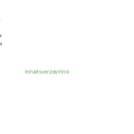
t
r
h
Inhaltsverzeichnis
e
s