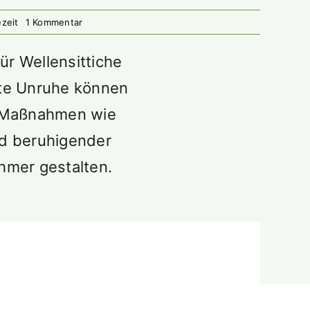
on
ezeit
1 Kommentar
Wellensittiche
an
Silvester:
ür Wellensittiche
Schutz
vor
nte Unruhe können
Stress
und
Lärm
en Maßnahmen wie
nd beruhigender
ehmer gestalten.