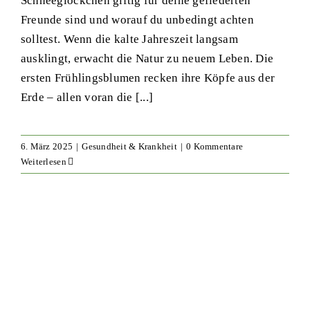
Schneeglöckchen giftig für deine gefiederten
Freunde sind und worauf du unbedingt achten
solltest. Wenn die kalte Jahreszeit langsam
ausklingt, erwacht die Natur zu neuem Leben. Die
ersten Frühlingsblumen recken ihre Köpfe aus der
Erde – allen voran die
[...]
6. März 2025
|
Gesundheit & Krankheit
|
0 Kommentare
Weiterlesen
Heimtiere machen happy: Über
die positiven Einflüsse von