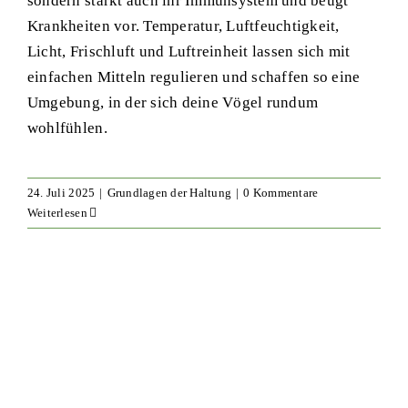
sondern stärkt auch ihr Immunsystem und beugt
Krankheiten vor. Temperatur, Luftfeuchtigkeit,
Licht, Frischluft und Luftreinheit lassen sich mit
einfachen Mitteln regulieren und schaffen so eine
Umgebung, in der sich deine Vögel rundum
wohlfühlen.
24. Juli 2025
|
Grundlagen der Haltung
|
0 Kommentare
Weiterlesen
Federkleid vom Wellensittich:
Aufbau, Farben, Mauser &