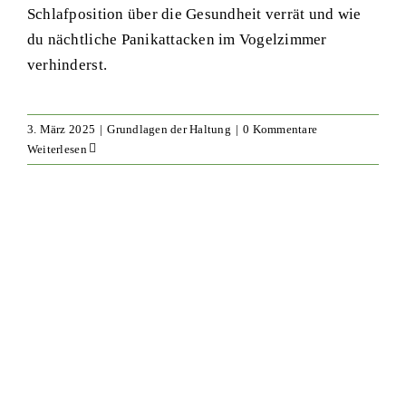
Schlafposition über die Gesundheit verrät und wie
du nächtliche Panikattacken im Vogelzimmer
verhinderst.
3. März 2025
|
Grundlagen der Haltung
|
0 Kommentare
Weiterlesen
Wie lange können Wellensittiche
alleine bleiben? Tipps zur sicheren
Abwesenheit
Grundlagen der Haltung