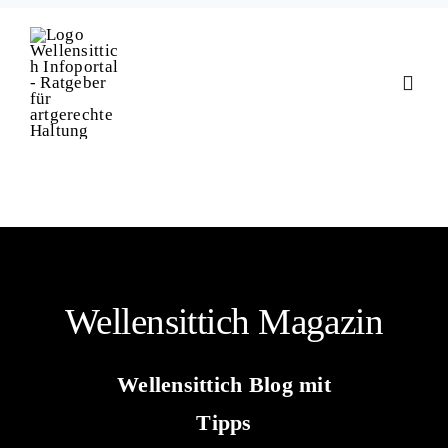
Zum
Inhalt
springen
Toggl
Navig
Anschaffung
Ernährung
Haltung & Pfl
Wellensittich Magazin
Gesundheit
Wellensittich Blog mit
Tipps
Magazin & Wi